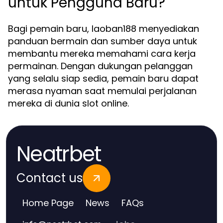
untuk Pengguna Baru?
Bagi pemain baru, laoban188 menyediakan
panduan bermain dan sumber daya untuk
membantu mereka memahami cara kerja
permainan. Dengan dukungan pelanggan
yang selalu siap sedia, pemain baru dapat
merasa nyaman saat memulai perjalanan
mereka di dunia slot online.
Neatrbet
Contact us
Home Page
News
FAQs