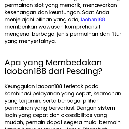
permainan slot yang menarik, menawarkan
kesenangan dan keuntungan. Saat Anda
menjelajahi pilihan yang ada,
laoban188
memberikan wawasan komprehensif
mengenai berbagai jenis permainan dan fitur
yang menyertainya.
Apa yang Membedakan
laoban188 dari Pesaing?
Keunggulan laoban188 terletak pada
kombinasi pelayanan yang cepat, keamanan
yang terjamin, serta berbagai pilihan
permainan yang bervariasi. Dengan sistem
login yang cepat dan aksesibilitas yang
mudah, pemain dapat segera mulai bermain