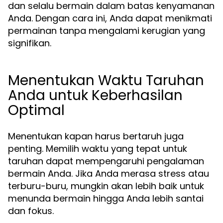
dan selalu bermain dalam batas kenyamanan
Anda. Dengan cara ini, Anda dapat menikmati
permainan tanpa mengalami kerugian yang
signifikan.
Menentukan Waktu Taruhan
Anda untuk Keberhasilan
Optimal
Menentukan kapan harus bertaruh juga
penting. Memilih waktu yang tepat untuk
taruhan dapat mempengaruhi pengalaman
bermain Anda. Jika Anda merasa stress atau
terburu-buru, mungkin akan lebih baik untuk
menunda bermain hingga Anda lebih santai
dan fokus.