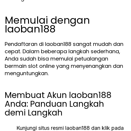
Memulai dengan
laoban188
Pendaftaran di laoban188 sangat mudah dan
cepat. Dalam beberapa langkah sederhana,
Anda sudah bisa memulai petualangan
bermain slot online yang menyenangkan dan
menguntungkan.
Membuat Akun laoban188
Anda: Panduan Langkah
demi Langkah
Kunjungi situs resmi laoban188 dan klik pada