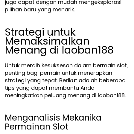
juga dapat dengan mudah mengeksplorasi
pilihan baru yang menarik.
Strategi untuk
Memaksimalkan
Menang di laoban188
Untuk meraih kesuksesan dalam bermain slot,
penting bagi pemain untuk menerapkan
strategi yang tepat. Berikut adalah beberapa
tips yang dapat membantu Anda
meningkatkan peluang menang di laoban188.
Menganalisis Mekanika
Permainan Slot