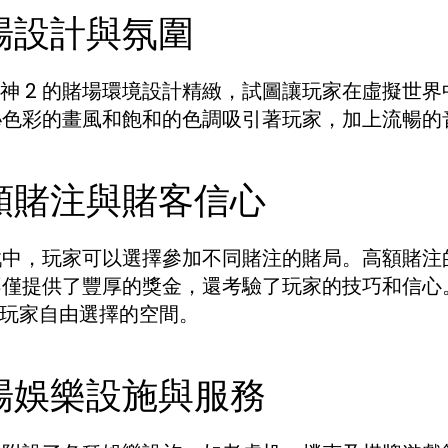
場設計與氛圍
 雷神 2 的賭場環境設計精緻，試圖讓玩家在虛擬
秘色彩的畫風和飽和的色調吸引著玩家，加上流暢的
額賭注與賭客信心
戲中，玩家可以選擇參加不同賭注的賭局。高額賭注
僅提供了豐厚的獎金，還考驗了玩家的技巧和信心。
予玩家自由選擇的空間。
場娛樂設施與服務