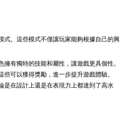
競技模式。這些模式不僅讓玩家能夠根據自己的興
色擁有獨特的技能和屬性，讓遊戲更具個性。
這些可以獲得獎勵，進一步提升遊戲體驗。
論是在設計上還是在表現力上都達到了高水