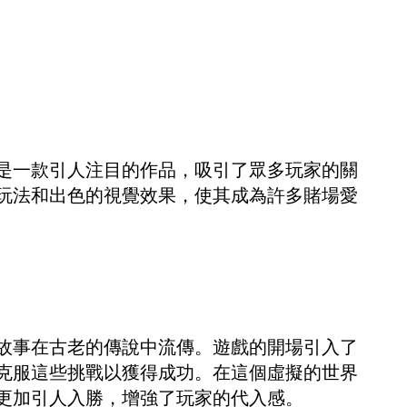
是一款引人注目的作品，吸引了眾多玩家的關
玩法和出色的視覺效果，使其成為許多賭場愛
神話故事在古老的傳說中流傳。遊戲的開場引入了
克服這些挑戰以獲得成功。在這個虛擬的世界
更加引人入勝，增強了玩家的代入感。