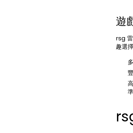
遊
rsg
趣選
r