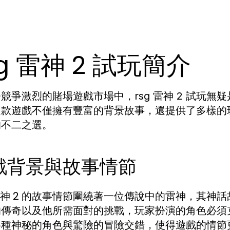
sg 雷神 2 試玩簡介
今競爭激烈的賭場遊戲市場中，
無疑
rsg 雷神 2 試玩
這款遊戲不僅擁有豐富的背景故事，還提供了多樣的
的不二之選。
戲背景與故事情節
 雷神 2 的故事情節圍繞著一位傳說中的雷神，其
的傳奇以及他所需面對的挑戰，玩家扮演的角色必須
各種神秘的角色與驚險的冒險交錯，使得遊戲的情節