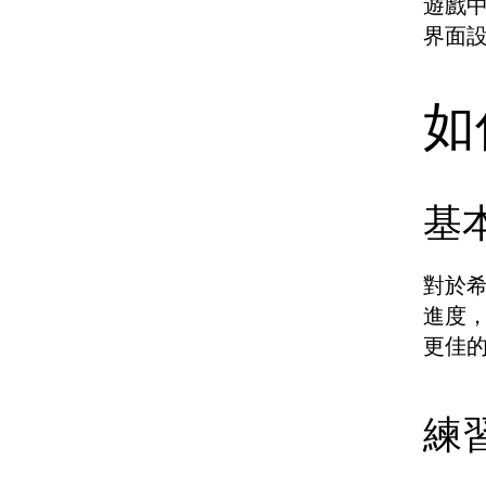
遊戲
界面
如
基
對於
進度
更佳
練